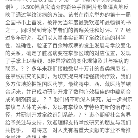
谱》，以500幅真实清晰的彩色手图照片形象逼真地反
映了通过掌纹诊病的方法。该书在南京举办的第十一届
全国书市上首发，被评为当年度最受欢迎和最畅销的书
之一，同时受到专家学者们的普遍关注和好评。？？经
过多年研究，我们以大量事实证明了掌纹诊病的科学
性、准确性，验证了百余种疾病的发生发展与掌纹变化
的关系，确定了脏器病变在掌部区域的对应位置，发现
了手掌上14条线、8种异常纹的变化规律及其与疾病的
联系。？？多年来我们接触数以十万计的各类病患者，
在掌纹研究的同时，为切实提高和增强药物疗效，我们
多方位地挖掘祖国医药学，最终将中、西、藏医药学结
合起来，并已成功研制开发了数种疗效极佳的中藏药合
成的制剂药品。 ？？我们将不断深入研究，进一步揭示
掌纹与人体的关系，发现有掌纹医学特色的新的治疗途
径，并研制开发掌纹识别系统。？？衷心期望社会各界
给予关注与支持，欢迎理解支持掌纹研究的朋友与我们
共携手，一道将这一对人类有着重大贡献的事业不断推