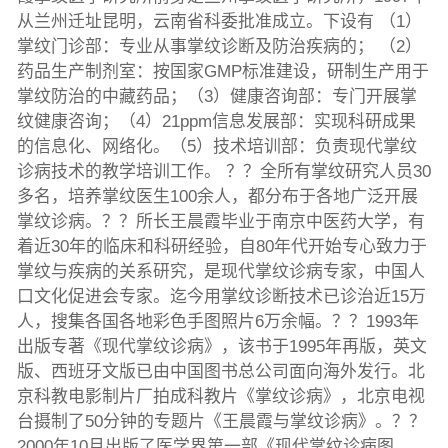
从兰州迁址昆明，云南省科委批准成立。下设有 （1）
掌纹门诊部：专业从事掌纹诊断及防治疾病的； （2）
药品生产制剂室：按国家GMP标准建设，研制生产用于
掌纹防治的中藏药品；（3）健康咨询部：专门开展掌
纹健康咨询；（4）21ppm信息发展部：实现科研成果
的信息化、网络化。（5）技术培训部：负责现代掌纹
诊病技术的教学培训工作。 ？？全所有掌纹研究人员30
多名，培养掌纹医生100余人，都分布于各地广泛开展
掌纹诊病。？？所长王晨霞毕业于南京中医药大学，有
着近30年的临床和科研经验，自80年代开始专心致力于
掌纹与疾病的关系研究，是现代掌纹诊病专家，中国人
口文化促进会专家。迄今用掌纹诊断技术已诊治近15万
人，搜集各国各地彩色手图照片6万余幅。？？1993年
出版专著《现代掌纹诊病》，该书于1995年再版，英文
版、西班牙文版已由中国图书总公司面向海外发行。北
京科教电影制片厂拍成科教片《掌纹诊病》，北京电视
台摄制了50分钟的专题片《王晨霞与掌纹诊病》。？？
2000年10月出版了医学界第一部《现代掌纹诊病图